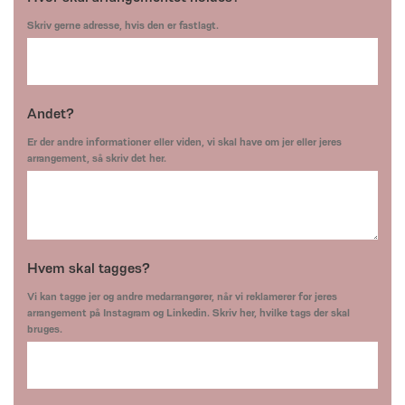
Skriv gerne adresse, hvis den er fastlagt.
Andet?
Er der andre informationer eller viden, vi skal have om jer eller jeres
arrangement, så skriv det her.
Hvem skal tagges?
Vi kan tagge jer og andre medarrangører, når vi reklamerer for jeres
arrangement på Instagram og Linkedin. Skriv her, hvilke tags der skal
bruges.