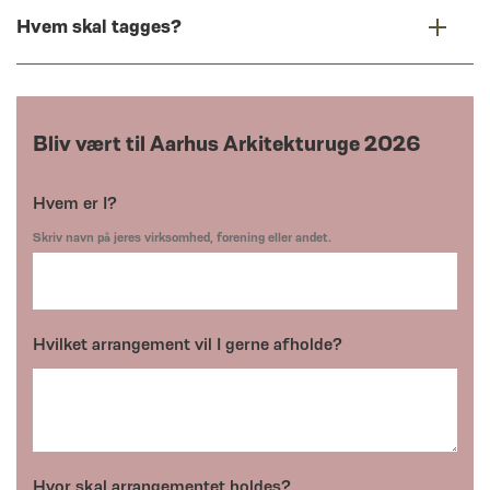
Hvem skal tagges?
Bliv vært til Aarhus Arkitekturuge 2026
Hvem er I?
Skriv navn på jeres virksomhed, forening eller andet.
Hvilket arrangement vil I gerne afholde?
Hvor skal arrangementet holdes?