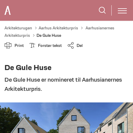
Tilbage til
Arkitekturugen
Aarhus Arkitekturpris
Aarhusianernes
Arkitekturpris
De Gule Huse
Print
Forstør tekst
Del
De Gule Huse
De Gule Huse er nomineret til Aarhusianernes
Arkitekturpris.