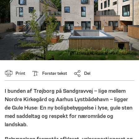
Print
Forstør tekst
Del
I bunden af Trøjborg på Sandgravvej – lige mellem
Nordre Kirkegård og Aarhus Lystbådehavn – ligger
de Gule Huse: En ny boligbebyggelse i lyse, gule sten
med saddeltag og respekt for nærområde og
landskab.
Bebyggelsen fremstår afklaret, velproportioneret og